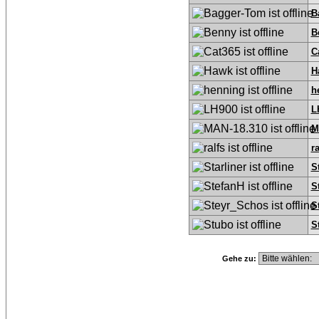
B
B
C
H
h
L
M
ra
S
S
S
S
Gehe zu: