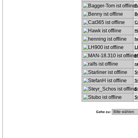
B
B
C
H
h
L
M
ra
S
S
S
S
Gehe zu: