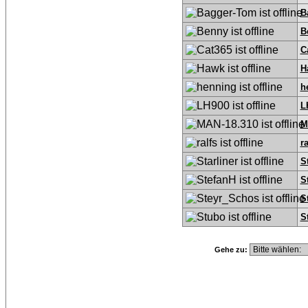
B
B
C
H
h
L
M
ra
S
S
S
S
Gehe zu: