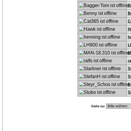
B
B
C
H
h
L
M
ra
S
S
S
S
Gehe zu: