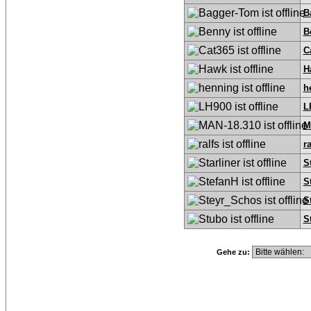
B
B
C
H
h
L
M
ra
S
S
S
S
Gehe zu: