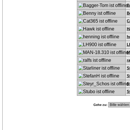
B
B
C
H
h
L
M
ra
S
S
S
S
Gehe zu: