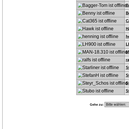
B
B
C
H
h
L
M
ra
S
S
S
S
Gehe zu: