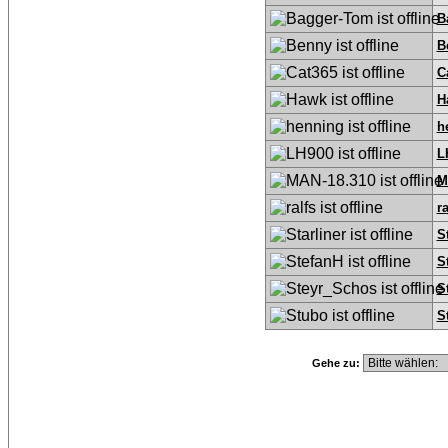
B
B
C
H
h
L
M
ra
S
S
S
S
Gehe zu: