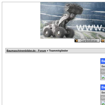
Baumaschinenbilder.de - Forum
» Teammitglieder
Ba
Be
Gr
Ba
Be
Gr