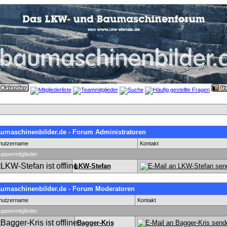
umaschinenbilder.de - Forum Administratoren
nutzername
Kontakt
uppenmitglieder
LKW-Stefan
umaschinenbilder.de - Forum Moderatoren
nutzername
Kontakt
uppenmitglieder
Bagger-Kris